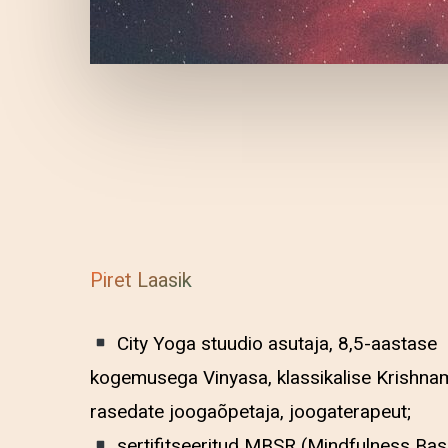
Piret Laasik
City Yoga stuudio asutaja, 8,5-aastase
kogemusega Vinyasa, klassikalise Krishna
rasedate joogaõpetaja, joogaterapeut;
sertifitseeritud MBSR (Mindfulness Bas