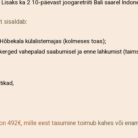
. Lisaks ka 2 10-päevast joogaretriiti Bali saarel Indon
t sisaldab:
Hõbekala külalistemajas (kolmeses toas);
kerged vahepalad saabumisel ja enne lahkumist (taims
tikad,
 on 492€, mille eest tasumine toimub kahes või ena