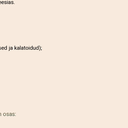
eesias.
ed ja kalatoidud);
m osas: