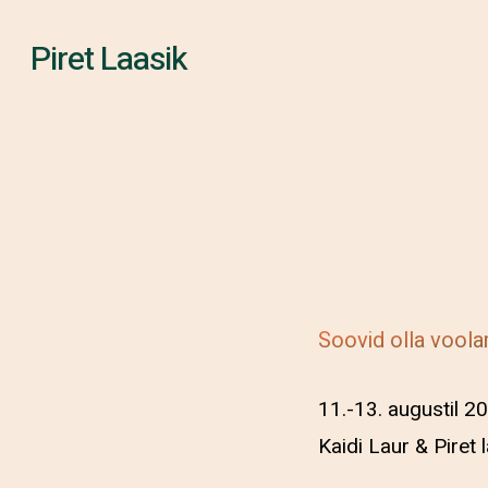
Skip
Piret Laasik
to
main
content
Soovid olla voola
11.-13. augustil 2
Kaidi Laur & Piret 