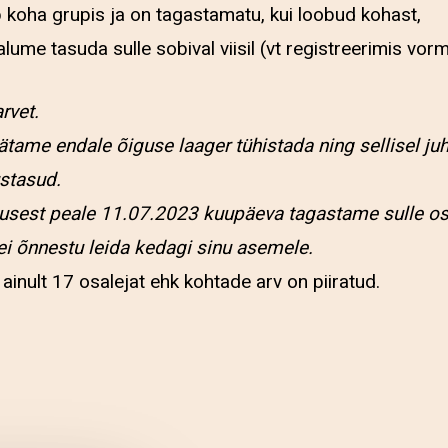
b koha grupis ja on tagastamatu, kui loobud kohast,
lume tasuda sulle sobival viisil (vt registreerimis vorm
arvet.
jätame endale õiguse laager tühistada ning sellisel 
stasud.
usest peale 11.07.2023 kuupäeva tagastame sulle o
 ei õnnestu leida kedagi sinu asemele.
inult 17 osalejat ehk kohtade arv on piiratud.