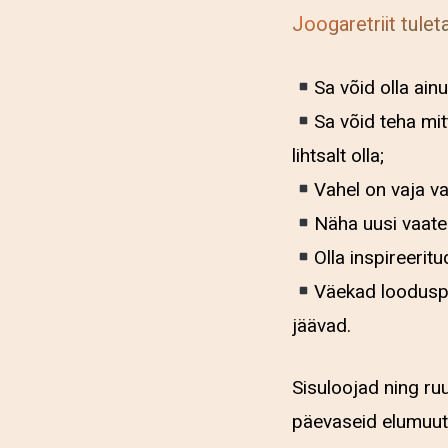
Joogaretriit tule
Sa võid olla ainu
Sa võid teha mi
lihtsalt olla;
Vahel on vaja va
Näha uusi vaaten
Olla inspireerit
Väekad looduspa
jäävad.
Sisuloojad ning ru
päevaseid elumuut