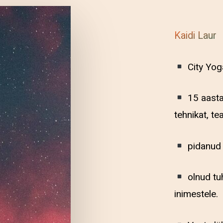
Kaidi Laur
City Yog
15 aasta
tehnikat, t
pidanud 
olnud tu
inimestele.