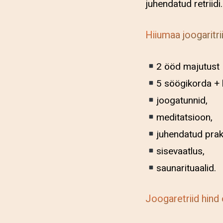
juhendatud retriidi
Hiiumaa joogaritrii
2 ööd majutust 
5 söögikorda + 
joogatunnid,
meditatsioon,
juhendatud prak
sisevaatlus,
saunarituaalid.
Joogaretriid hind