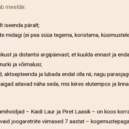
tab meelde:
lt iseenda päralt;
tte midagi (ei pea süüa tegema, koristama, küsimustel
ikust ja distantsi argipäevast, et kuulda ennast ja enda
urki ja võimalusi;
ud, aktsepteerida ja lubada endal olla nii, nagu parasjag
igad aitavad näha seda, mis kiires elutempos ja lin
umihoidjad – Kaidi Laur ja Piret Laasik – on koos kor
vaid joogaretriite viimased 7 aastat – kogemustepaga