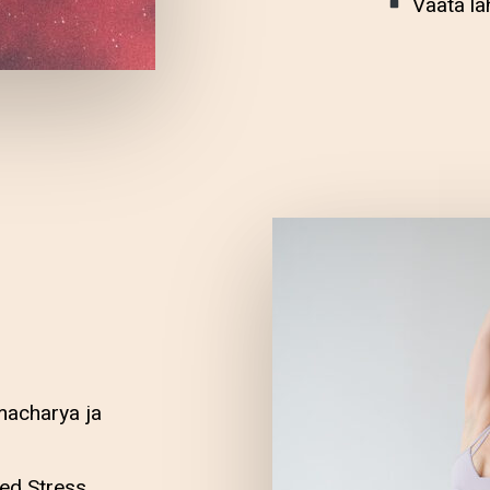
Vaata lä
macharya ja
ed Stress