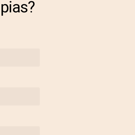
apias?