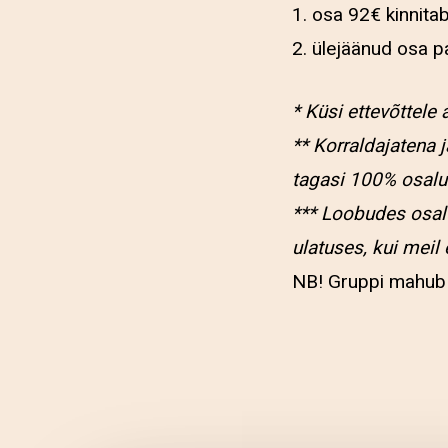
1. osa 92€ kinnita
2. ülejäänud osa pa
* Küsi ettevõttele 
** Korraldajatena 
tagasi 100% osalu
*** Loobudes osal
ulatuses, kui meil
NB! Gruppi mahub a