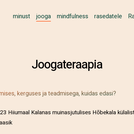
minust
jooga
mindfulness
rasedatele
Ra
Joogateraapia
mises, kerguses ja teadmisega, kuidas edasi?
023 Hiiumaal Kalanas muinasjutulises Hõbekala külalis
laasik