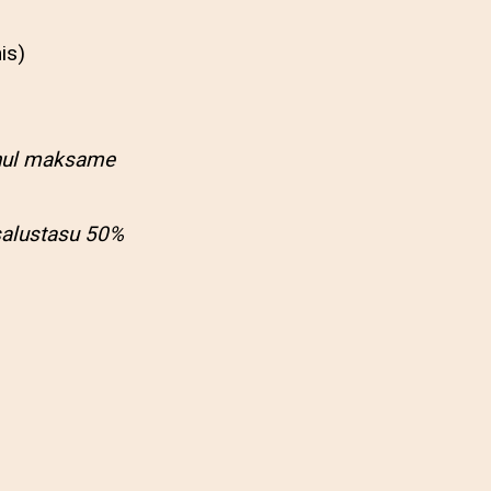
is)
juhul maksame
salustasu 50%