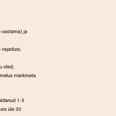
e vastama) ja
 vajadusi;
u oled;
namelus märkmata
raldanud 1-3
sis üle 30