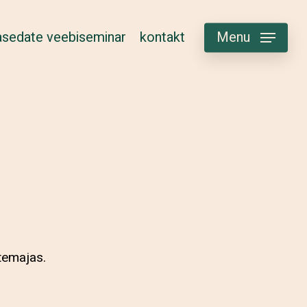
sedate veebiseminar
kontakt
Menu
temajas.